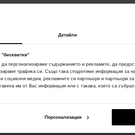
Детайли
ЗА МАРКАТА
 "бисквитки"
а да персонализираме съдържанието и рекламите, да предо
зираме трафика си. Също така споделяме информация за на
шата индивидуална селекция само з
си социални медии, рекламните си партньори и партньори за
тавена им от Вас информация или с такава, която са събрал
Персонализация