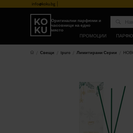
info@koku.bg
Програма за лоялност
Оригинални парфюми и
часовници на едно
място
ПРОМОЦИИ
ПАРФ
Свещи
Ipuro
Лимитирани Серии
НОВО