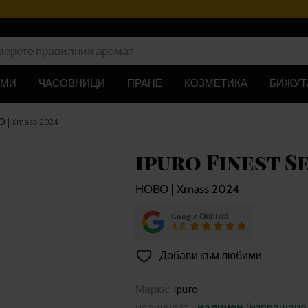
ЮМИ
ЧАСОВНИЦИ
ПРАНЕ
КОЗМЕТИКА
БИЖУТ
 | Xmass 2024
ipuro Finest Se
НОВО | Xmass 2024
Google Оценка
4.8
Добави към любими
Марка:
ipuro
наличност_
наличен
(изпращане н