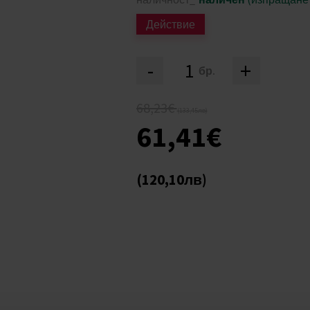
Действие
-
+
бр.
68,23€
(133,45лв)
61,41€
(120,10лв)