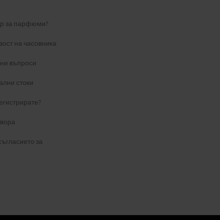
ер за парфюми?
вост на часовника
ани въпроси
ални стоки
егистрирате?
овора
съгласието за