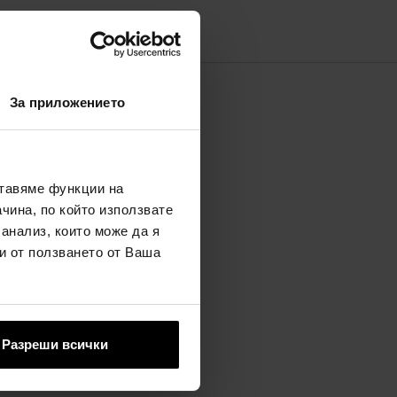
За приложението
ставяме функции на
чина, по който използвате
а вас
 анализ, които може да я
и от ползването от Ваша
Разреши всички