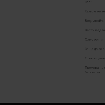
нас?
Какво е тест
Водоустойчи
Често задав
Само оригин
Защо да се р
Отказ от дог
Промяна на 
бисквитки