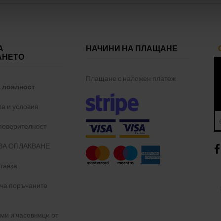
А
НАЧИНИ НА ПЛАЩАНЕ
АНЕТО
Плащане с наложен платеж
а лоялност
а и условия
 поверителност
ЗА ОПЛАКВАНЕ
тавка
уча поръчаните
и и часовници от