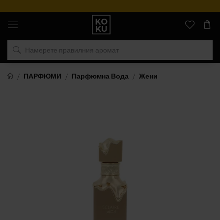
Оригинални
парфюми
и
часовници
на
едно
място
ПАРФЮМИ
Парфюмна Вода
Жени