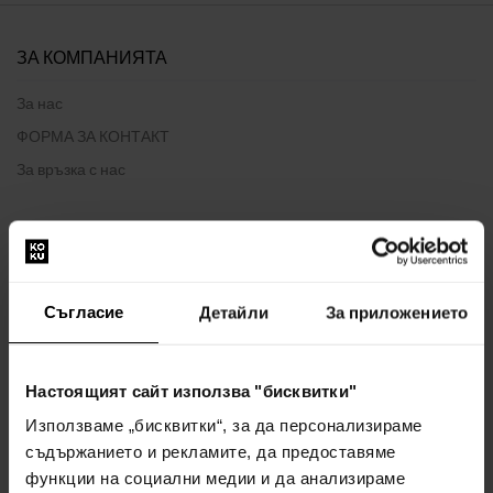
ЗА КОМПАНИЯТА
За нас
ФОРМА ЗА КОНТАКТ
За връзка с нас
ВСИЧКО ЗА ПАЗАРУВАНЕТО
Програма за лоялност
Съгласие
Детайли
За приложението
Общи правила и условия
Политика за поверителност
ФОРМУЛЯР ЗА ОПЛАКВАНЕ
Настоящият сайт използва "бисквитки"
Начин на доставка
Използваме „бисквитки“, за да персонализираме
Кога ще получа поръчаните стоки?
съдържанието и рекламите, да предоставяме
функции на социални медии и да анализираме
Защо парфюми и часовници от нас?