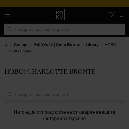
Оригинални
парфюми
и
часовници
на
едно
място
Свещи
PADDYWAX | Соев Восък
Library
НОВО:
Charlotte Bronte
НОВО: Charlotte Bronte
Нито един от продуктите не отговаря на вашите
критерии за търсене.