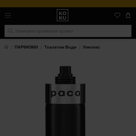
Оригинални
парфюми
и
часовници
на
едно
място
ПАРФЮМИ
Тоалетни Води
Унисекс