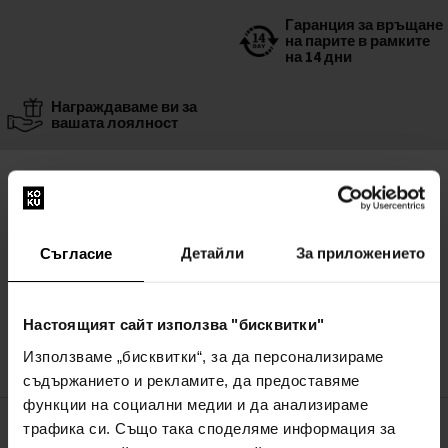
Гаранция за връщане
на парите в рамките
на 14 дни
Награждаваме ви за
вашата лоялност
Други варианти
Paco Rabanne Paco
:
Paco Rabanne Paco Тоалетна вода - Тестер
Съгласие
Детайли
За приложението
100мл - Тоалетна вода - Тестер - Унисекс
В наличност
Настоящият сайт използва "бисквитки"
27,00€
(52,81лв)
Използваме „бисквитки“, за да персонализираме
съдържанието и рекламите, да предоставяме
функции на социални медии и да анализираме
трафика си. Също така споделяме информация за
СПИСЪК