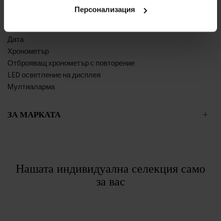
Циферблат с арабски цифри
Персонализация
Материал на стъклото - минерално стъкло
Устойчив на вода при гмуркане без кислороден апарат
Дата
Хронометър
Отброяващ хронометър с повторение
LED осветление на дисплея
Мултиаларма
ЗА МАРКАТА
Нашата индивидуална селекция само
за вас