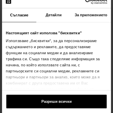
Гарантираме 100% оригиналност и безплатна подмяна на
Съгласие
Детайли
За приложението
батерията в рамките на 6 месеца. Ние заставаме зад
продуктите в нашата оферта.
Настоящият сайт използва "бисквитки"
Така че не се колебайте да изпъстрите стила си с ръчния
часовник
Casio GM-5600U-1ER - Мъжки часовник
.
Използваме „бисквитки“, за да персонализираме
съдържанието и рекламите, да предоставяме
Мъжки ръчен часовник
функции на социални медии и да анализираме
Захранване от батерия
трафика си. Също така споделяме информация за
Механизъм 3525
начина, по който използвате сайта ни, с
Диаметър на корпуса 42,8 мм
партньорските си социални медии, рекламните си
Корпус с форма на осмоъгълник
партньори и партньори за анализ, които може да я
Комбиниран корпус стомана-пластмаса
комбинират с друга предоставена им от Вас
Сребрист цвят на корпуса
информация или с такава, която са събрали от
Пластмасова каишка
ползването от Ваша страна на услугите им.
Черен цвят на каишката
Разреши всички
Дигитален циферблат
Черен цвят на циферблата