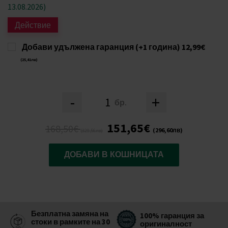
13.08.2026)
Действие
Добави удължена гаранция (+1 година)
12,99€
(25,41лв)
-
+
бр.
151,65€
168,50€
(296,60лв)
(329,56лв)
ДОБАВИ В КОШНИЦАТА
Безплатна замяна на
100% гаранция за
стоки в рамките на 30
оригиналност