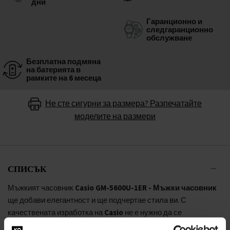
дни
Гаранционно и
следгаранционно
обслужване
Безплатна подмяна
на батерията в
рамките на 6 месеца
Не сте сигурни за размера? Разпечатайте
моделите на размери
СПИСЪК
Мъжкият часовник
Casio GM-5600U-1ER - Мъжки часовник
ще добави елегантност и ще подчертае стила ви. С
качествената изработка на
Casio
не е нужно да се
притеснявате, че ще сбъркате.