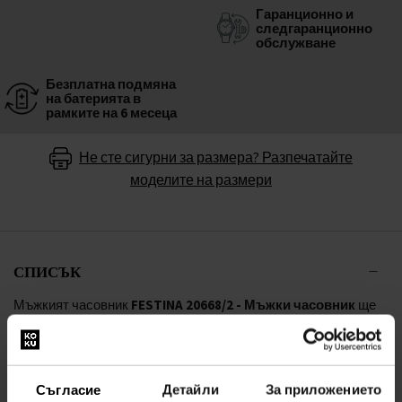
Гаранционно и
следгаранционно
обслужване
Безплатна подмяна
на батерията в
рамките на 6 месеца
Не сте сигурни за размера? Разпечатайте
моделите на размери
СПИСЪК
Мъжкият часовник
FESTINA 20668/2 - Мъжки часовник
ще
добави елегантност и ще подчертае стила ви. С
качествената изработка на
Festina
не е нужно да се
притеснявате, че ще сбъркате.
Съгласие
Детайли
За приложението