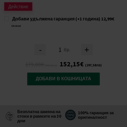
Действие
Добави удължена гаранция (+1 година)
12,99€
(25,41лв)
-
+
бр.
152,15€
179,00€
(297,58лв)
(350,09лв)
ДОБАВИ В КОШНИЦАТА
Безплатна замяна на
100% гаранция за
стоки в рамките на 30
оригиналност
дни