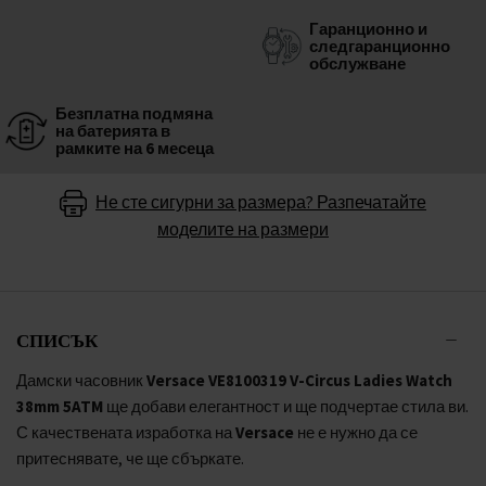
Гаранционно и
следгаранционно
обслужване
Безплатна подмяна
на батерията в
рамките на 6 месеца
Не сте сигурни за размера? Разпечатайте
моделите на размери
СПИСЪК
Дамски часовник
Versace VE8100319 V-Circus Ladies Watch
38mm 5ATM
ще добави елегантност и ще подчертае стила ви.
С качествената изработка на
Versace
не е нужно да се
притеснявате, че ще сбъркате.