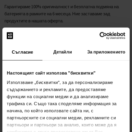
Гарантираме 100% оригиналност и безплатна подмяна на
батерията в рамките на 6 месеца. Ние заставаме зад
продуктите в нашата оферта.
Така че не се колебайте да изпъстрите стила си с ръчния
часовник
Versace VE8100319 V-Circus Ladies Watch 38mm
5ATM
.
Съгласие
Детайли
За приложението
Номер на производителя: VE8100319
Серия на производителя: V-Circus
Настоящият сайт използва "бисквитки"
Функции: Час, Минута
Механизъм: Батерия (кварцов)
Използваме „бисквитки“, за да персонализираме
Етикет на механизма: Swiss Made
съдържанието и рекламите, да предоставяме
Цвят на циферблата: Бял
функции на социални медии и да анализираме
Дисплей: Аналогов
трафика си. Също така споделяме информация за
Водоустойчивост: 5
начина, по който използвате сайта ни, с
Безел: Фиксиран
партньорските си социални медии, рекламните си
Повърхностна обработка: Матова, Полирана
партньори и партньори за анализ, които може да я
Цвят на корпуса: Златен
комбинират с друга предоставена им от Вас