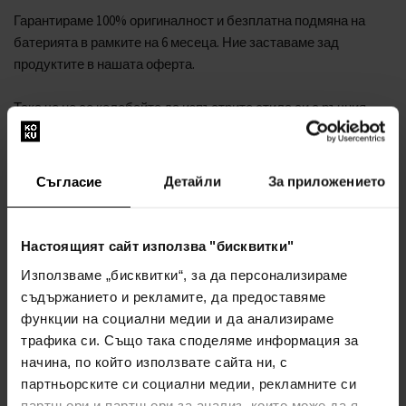
Гарантираме 100% оригиналност и безплатна подмяна на
батерията в рамките на 6 месеца. Ние заставаме зад
продуктите в нашата оферта.
Така че не се колебайте да изпъстрите стила си с ръчния
часовник
Wenger 01.0643.129 Seaforce - Мъжки часовник
.
Производител №: 01.0643.129
Серия на производителя: Seaforce Chronograph 43mm
Съгласие
Детайли
За приложението
20ATM
Функции: Хронограф, Дата, Час, Минута, Секунда
Настоящият сайт използва "бисквитки"
Механизъм: Батерия (кварц)
Етикет на механизъм: Swiss Made
Използваме „бисквитки“, за да персонализираме
Цвят на циферблата: Сив
съдържанието и рекламите, да предоставяме
Дисплей: Аналогов
функции на социални медии и да анализираме
Водоустойчивост: 20
трафика си. Също така споделяме информация за
Безел: обратно на часовниковата стрелка, Въртящ се
начина, по който използвате сайта ни, с
Покритие: Матово, Полирано
партньорските си социални медии, рекламните си
Цвят на корпуса: Сив
партньори и партньори за анализ, които може да я