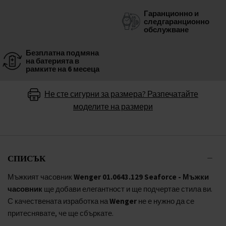
Гаранционно и
следгаранционно
обслужване
Безплатна подмяна
на батерията в
рамките на 6 месеца
Не сте сигурни за размера? Разпечатайте
моделите на размери
СПИСЪК
Мъжкият часовник
Wenger 01.0643.129 Seaforce - Мъжки
часовник
ще добави елегантност и ще подчертае стила ви.
С качествената изработка на
Wenger
не е нужно да се
притеснявате, че ще сбъркате.